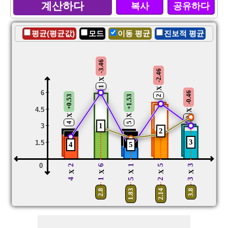
복사
공유하다
평균(평균값)
모드
이동 평균
진보적 평균
-3.46
-2.46
X
1
X
6
-0.46
2
+0.53
+1.53
4.5
X
X
X
3
4
5
1
3
2
3
1.5
4
5
0
2
6
1
5
3
X
X
X
X
X
4
1
5
2
3
2.8
1.83
2.14
3.8