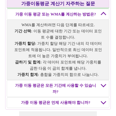
가중이동평균 계산기 자주하는 질문
예제 3: 월간 비용의 가중 이동 평균
데이터: 1월: $200, 2월: $220, 3월: $240, 4월: $260, 5월:
가중 이동 평균 또는 WMA를 계산하는 방법은?
$280
가중치: 2, 3, 1, 4, 5
WMA를 계산하려면 다음 단계를 따르세요.
연속된 포인트의 평균 수: 3
기간 선택:
이동 평균에 대한 기간 또는 데이터 포인
가중 평균: $216.66, $242.5, $268
트 수를 결정합니다.
예제 4: 일일 매출의 가중 이동 평균
가중치 할당:
가중치 할당 해당 기간 내의 각 데이터
데이터: $100, $120, $90, $110, $130, $120, $125
포인트에 적용됩니다. 일반적으로 최신 데이터 포인
가중치: 2, 3, 1, 4, 5, 3, 1
트에 더 높은 가중치가 부여됩니다.
연속 포인트 평균: 5
곱하기 및 합계:
각 데이터 포인트에 해당 가중치를
가중 평균: $116, $118.75, $118.92
곱한 다음 이 곱의 합계를 냅니다.
예제 5: 일일 걸음 수의 가중 이동 평균
가중치 합계:
총합을 가중치의 합으로 나눕니다.
데이터: 8000걸음, 8500걸음, 9000걸음, 9500걸음, 1308걸
가중 이동 평균은 모든 기간에 사용할 수 있습니
음, 1000걸음
까?
연속 포인트 평균 수: 2
가중치: 1, 2, 3, 4, 2, 3
가중 이동 평균은 언제 사용해야 합니까?
가중 평균: 8333.33걸음, 8800걸음, 9285.71걸음, 6769.33
걸음, 1123.2걸음