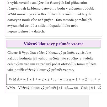
k vyhlazování a analýze dat časových řad přiřazením
různých vah každému datovému bodu v určeném období.
WMA umožňuje větší flexibilitu zdůrazněním některých
datových bodů více než jiných. Tato metoda pomáhá při
zvýraznění trendů a snížení dopadu hluku nebo
nepravidelností v datech.
Vážený klouzavý průměr vzorec
Chcete-li Vypočítat vážený klouzavý průměr, vynásobte
každou hodnotu její váhou, sečtěte tyto součiny a vydělte
celkovými váhami za zadaný počet období. K tomu můžete
také použít vážený klouzavý průměr vzorec,
W
M
A
=
w
1
x
1
+
w
2
x
2
+
.
.
+
w
n
x
n
w
1
+
w
2
+
.
.
+
w
n
WMA - Vážený klouzavý průměr | x1, x2,..., xn - Čísla | w1, w2,...