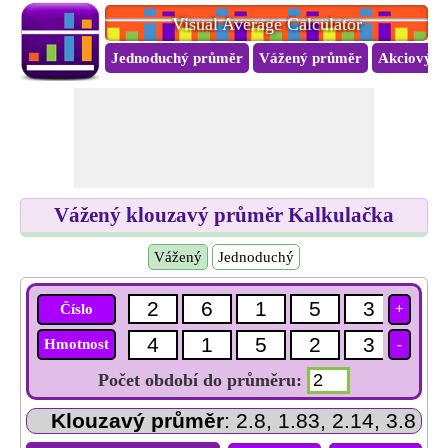
Visual Average Calculator
Jednoduchý průměr
Vážený průměr
Akciový p
Vážený klouzavý průměr Kalkulačka
Vážený
Jednoduchý
Číslo
+
Hmotnost
-
Počet období do průměru:
Klouzavý průměr
: 2.8, 1.83, 2.14, 3.8