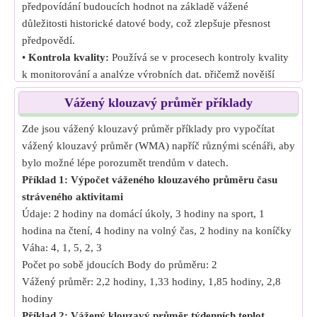
předpovídání budoucích hodnot na základě vážené
důležitosti historické datové body, což zlepšuje přesnost
předpovědí.
•
Kontrola kvality:
Používá se v procesech kontroly kvality
k monitorování a analýze výrobních dat, přičemž novější
údaje jsou váženější, aby bylo možné rychle detekovat
Vážený klouzavý průměr příklady
problémy.
•
Zpracování signálu:
Používá se při zpracování signálu k
Zde jsou vážený klouzavý průměr příklady pro vypočítat
vyhlazení signálů a snížení šumu tím, že přikládá větší váhu
vážený klouzavý průměr (WMA) napříč různými scénáři, aby
nedávným měřením.
bylo možné lépe porozumět trendům v datech.
Příklad 1: Výpočet váženého klouzavého průměru času
stráveného aktivitami
Údaje: 2 hodiny na domácí úkoly, 3 hodiny na sport, 1
hodina na čtení, 4 hodiny na volný čas, 2 hodiny na koníčky
Váha: 4, 1, 5, 2, 3
Počet po sobě jdoucích Body do průměru: 2
Vážený průměr: 2,2 hodiny, 1,33 hodiny, 1,85 hodiny, 2,8
hodiny
Příklad 2: Vážený klouzavý průměr týdenních teplot