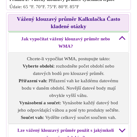
Údaje: 65 °F, 70°F, 75°F, 80°F, 85°F
Váha: 1, 2, 3, 4, 1
Vážený klouzavý průměr Kalkulačka Často
Počet po sobě jdoucích bodů k průměru: 4
kladené otázky
Vážený průměr: 75°F, 77 °F
Příklad 3: Vážený klouzavý průměr měsíčních výdajů
Jak vypočítat vážený klouzavý průměr nebo
Údaje: leden: 200 USD, únor: 220 USD, březen: 240 USD,
WMA?
duben: 260 USD, květen: 280 USD
Hmotnost : 2, 3, 1, 4, 5
Chcete-li vypočítat WMA, postupujte takto:
Počet po sobě jdoucích bodů k průměru: 3
Vyberte období:
rozhodněte počet období nebo
Vážený průměr: 216,66 USD, 242,5 USD, 268 USD
datových bodů pro klouzavý průměr.
Příklad 4: Vážený klouzavý průměr denních prodejů
Přiřazení vah:
Přiřazení vah ke každému datovému
Údaje: 100 $, 120 $, 90 $, 110 $, 130 $, 120 $, 125 $
bodu v daném období. Novější datové body mají
Váha: 2, 3, 1, 4, 5, 3, 1
obvykle vyšší váhu.
Počet po sobě jdoucích bodů k průměru: 5
Vynásobení a součet:
Vynásobte každý datový bod
Vážený průměr: 116 USD, 118,75 USD, 118,92 USD
jeho odpovídající váhou a poté tyto produkty sečtěte.
Příklad 5: Vážený klouzavý průměr denních kroků
Součet vah:
Vydělte celkový součet součtem vah.
Údaje: 8000 kroků, 8500 kroků, 9000 kroků, 9500 kroků,
Lze vážený klouzavý průměr použít s jakýmkoli
1308 kroků, 1000 kroků