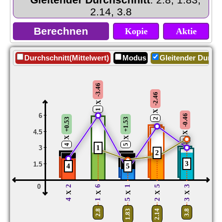
2.14, 3.8
Kopie
Aktie
Durchschnitt(Mittelwert)
Modus
Gleitender Durchs
-3.46
-2.46
X
1
X
6
-0.46
2
+0.53
+1.53
4.5
X
X
X
3
4
5
1
3
2
3
1.5
4
5
0
2
6
1
5
3
X
X
X
X
X
4
1
5
2
3
2.8
1.83
2.14
3.8