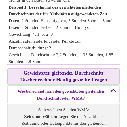
Trends in den Daten zu vermitteln.
reduzieren, indem aktuellen Messungen mehr Gewicht
Beispiel 1: Berechnung des gewichteten gleitenden
beigemessen wird.
Durchschnitts der für Aktivitäten aufgewendeten Zeit
Daten: 2 Stunden Hausaufgaben, 3 Stunden Sport, 1 Stunde
Lesen, 4 Stunden Freizeit, 2 Stunden Hobbys
Gewichtung: 4, 1, 5, 2, 3
Anzahl aufeinanderfolgender Punkte zur
Durchschnittsbildung: 2
Gewichteter Durchschnitt: 2,2 Stunden, 1,33 Stunden, 1,85
Stunden, 2,8 Stunden
Beispiel 2: Gewichteter gleitender Durchschnitt der
Gewichteter gleitender Durchschnitt
wöchentlichen Temperaturen
Taschenrechner Häufig gestellte Fragen
Daten: 65°F, 70°F, 75°F, 80°F, 85°F
Gewichtung: 1, 2, 3, 4, 1
Wie berechnet man den gewichteten gleitenden
Zahl von aufeinanderfolgenden Punkten bis zum
Durchschnitt oder WMA?
Durchschnitt: 4
Gewichteter Durchschnitt: 75°F, 77°F
So berechnen Sie den WMA:
Beispiel 3: Gewichteter gleitender Durchschnitt der
Zeitraum wählen:
Legen Sie die Anzahl der
monatlichen Ausgaben
Zeiträume oder Datenpunkte für den gleitenden