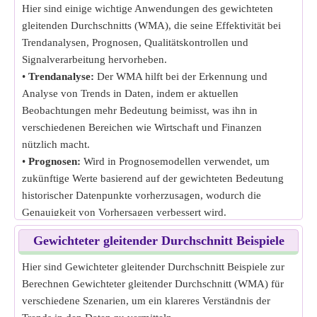
Hier sind einige wichtige Anwendungen des gewichteten
gleitenden Durchschnitts (WMA), die seine Effektivität bei
Trendanalysen, Prognosen, Qualitätskontrollen und
Signalverarbeitung hervorheben.
•
Trendanalyse:
Der WMA hilft bei der Erkennung und
Analyse von Trends in Daten, indem er aktuellen
Beobachtungen mehr Bedeutung beimisst, was ihn in
verschiedenen Bereichen wie Wirtschaft und Finanzen
nützlich macht.
•
Prognosen:
Wird in Prognosemodellen verwendet, um
zukünftige Werte basierend auf der gewichteten Bedeutung
historischer Datenpunkte vorherzusagen, wodurch die
Genauigkeit von Vorhersagen verbessert wird.
•
Qualitätskontrolle:
Wird in Qualitätskontrollprozessen
Gewichteter gleitender Durchschnitt Beispiele
angewendet, um Produktionsdaten zu überwachen und zu
analysieren, wobei aktuellere Daten stärker gewichtet
Hier sind Gewichteter gleitender Durchschnitt Beispiele zur
werden, um Probleme schneller zu erkennen.
Berechnen Gewichteter gleitender Durchschnitt (WMA) für
•
Signalverarbeitung:
Wird in der Signalverarbeitung
verschiedene Szenarien, um ein klareres Verständnis der
eingesetzt, um Signale zu glätten und Rauschen zu