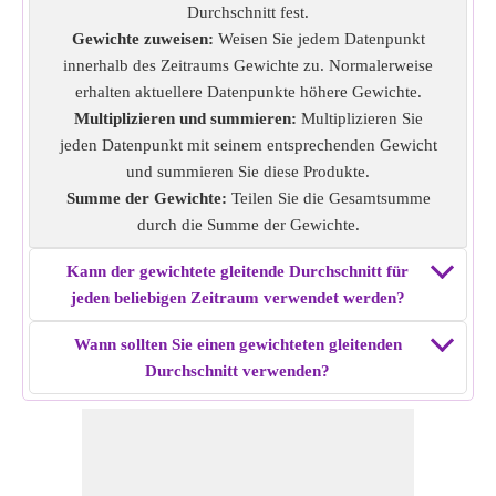
Daten: Januar: $200, Februar: $220, März: $240, April: $260,
Durchschnitt fest.
Mai: $280
Gewichte zuweisen:
Weisen Sie jedem Datenpunkt
Gewichtung: 2, 3, 1, 4, 5
innerhalb des Zeitraums Gewichte zu. Normalerweise
Anzahl von aufeinanderfolgenden Punkten bis zum
erhalten aktuellere Datenpunkte höhere Gewichte.
Durchschnitt: 3
Multiplizieren und summieren:
Multiplizieren Sie
Gewichteter Durchschnitt: $216.66, $242.5, $268
jeden Datenpunkt mit seinem entsprechenden Gewicht
Beispiel 4: Gewichteter gleitender Durchschnitt der
und summieren Sie diese Produkte.
täglichen Verkäufe
Summe der Gewichte:
Teilen Sie die Gesamtsumme
Daten: $100, $120, $90, $110, $130, $120, $125
durch die Summe der Gewichte.
Gewichtung: 2, 3, 1, 4, 5, 3, 1
Kann der gewichtete gleitende Durchschnitt für
Zahl von aufeinanderfolgenden Punkten bis zum
jeden beliebigen Zeitraum verwendet werden?
Durchschnitt: 5
Gewichteter Durchschnitt: $116, $118,75, $118,92
Wann sollten Sie einen gewichteten gleitenden
Beispiel 5: Gewichteter gleitender Durchschnitt der
Durchschnitt verwenden?
täglichen Schritte
Daten: 8000 Schritte, 8500 Schritte, 9000 Schritte, 9500
Schritte, 1308 Schritte, 1000 Schritte
Anzahl von aufeinanderfolgenden Punkten bis zum
Durchschnitt: 2