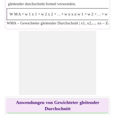
gleitender durchschnitt formel verwenden.
W
M
A
=
w
1
x
1
+
w
2
x
2
+
.
.
+
w
n
x
n
w
1
+
w
2
+
.
.
+
w
n
WMA – Gewichteter gleitender Durchschnitt | x1, x2,..., xn – Zahle
Anwendungen von Gewichteter gleitender
Durchschnitt