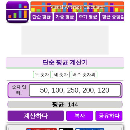
Visual Average Calculator
단순 평균
가중 평균
주가 평균
평균 중앙값 
단순 평균 계산기
두 숫자
세 숫자
배수 숫자의
숫자 입
력:
평균
: 144
복사
공유하다