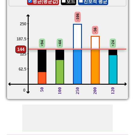
평균(평균값)
모드
진보적 평균
-106
250
-56
187.5
+94
+44
+24
144
125
62.5
50
100
250
200
120
0