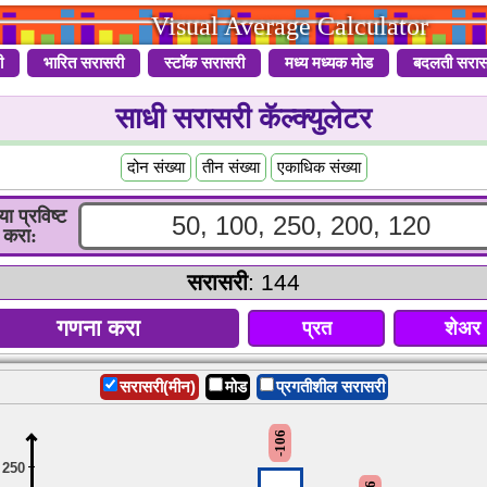
Visual Average Calculator
ी
भारित सरासरी
स्टॉक सरासरी
मध्य मध्यक मोड
बदलती सरास
साधी सरासरी कॅल्क्युलेटर
दोन संख्या
तीन संख्या
एकाधिक संख्या
या प्रविष्ट
करा:
सरासरी
: 144
प्रत
शेअर
सरासरी(मीन)
मोड
प्रगतीशील सरासरी
-106
250