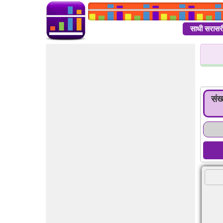
साधी सरासर
संख्