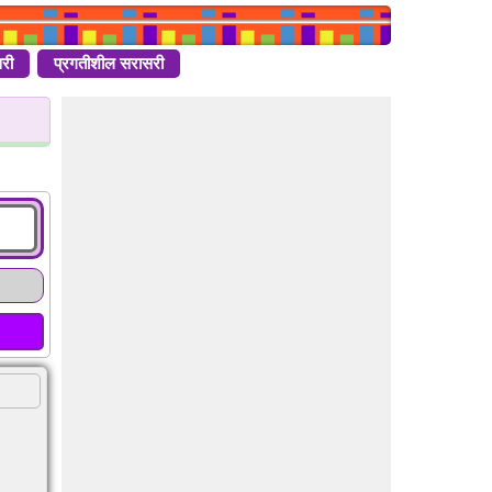
री
प्रगतीशील सरासरी