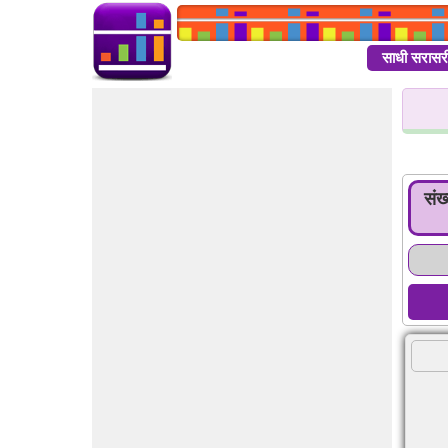
साधी सरासर
संख्