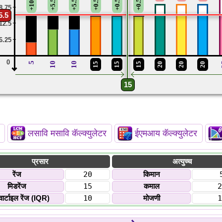
+10.5
+5.5
+5.5
+0.5
+0.5
+0.5
8.75
5.5
12.5
6.25
0
5
10
10
15
15
15
20
20
20
15
लसावि मसावि कॅल्क्युलेटर
ईएमआय कॅल्क्युलेटर
प्रसार
अत्युच्च
रेंज
20
किमान
मिडरेंज
15
कमाल
2
वार्टाइल रेंज (IQR)
10
मोजणी
1