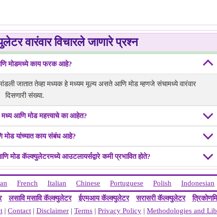
ुलेटर वारंवार विचारले जाणारे प्रश्न
आणि मोडमध्ये काय फरक आहे?
े मांडली जातात तेव्हा मध्यक हे मध्यम मूल्य असते आणि मोड म्हणजे संचामध्ये वारंवार
दिसणारी संख्या.
जास्त.
य, मध्य आणि मोड महत्त्वाचे का आहेत?
ि मोड यांच्यात काय संबंध आहे?
 आणि मोड कॅल्क्युलेटरमध्ये आउटलायर्सद्वारे कमी प्रभावित होते?
 आहेत, म्हणून मध्यक = 16.5
 डेटासेट मल्टिमोडल बनवतात.
ian
French
Italian
Chinese
Portuguese
Polish
Indonesian
र
लसावि मसावि कॅल्क्युलेटर
ईएमआय कॅल्क्युलेटर
सरासरी कॅल्क्युलेटर
त्रिकोणमि
t
|
Contact
|
Disclaimer
|
Terms
|
Privacy Policy
|
Methodologies and Lib