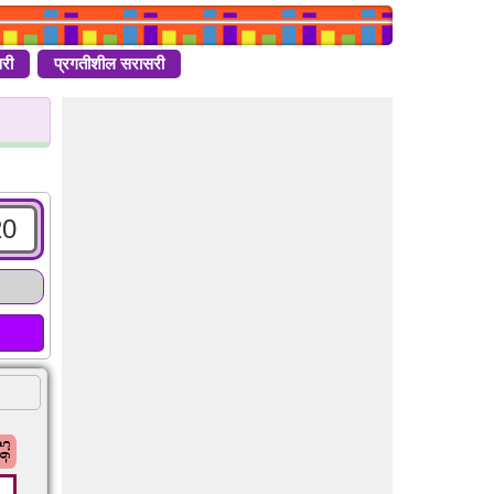
री
प्रगतीशील सरासरी
-9.5