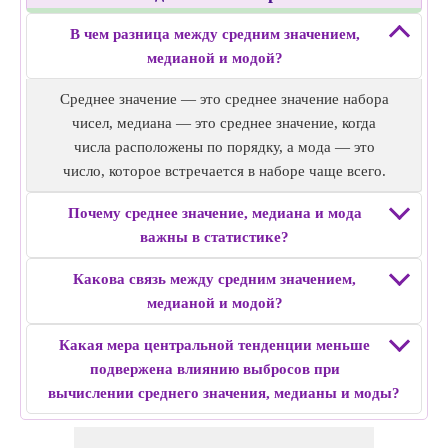
больше, чем любое другое значение.
Среднее: средний возраст людей в городе или стране.
Пример 3:
В чем разница между средним значением,
медианный: средний возраст, когда возрасты
Набор данных: 8, 8, 8, 10, 12, 12, 15, 18, 20
медианой и модой?
расположены по порядку.
Среднее: 12,33
Мода: наиболее распространенная возрастная группа
медианный: медианный— это среднее значение, которое
Среднее значение — это среднее значение набора
среди населения.
равно 12.
чисел, медиана — это среднее значение, когда
Мода: Мода на 8 больше, чем любое другое значение.
числа расположены по порядку, а мода — это
Пример 4:
число, которое встречается в наборе чаще всего.
Набор данных: 5, 5, 10, 15, 20
Почему среднее значение, медиана и мода
Среднее: 11
важны в статистике?
медианный: медианный— это среднее значение, которое
равно 10.
Какова связь между средним значением,
Мода: Мода равна 5, так как она встречается дважды,
медианой и модой?
больше, чем любое другое значение.
Пример 5:
Какая мера центральной тенденции меньше
Набор данных: 12, 12, 15, 15, 18, 18, 20, 20
подвержена влиянию выбросов при
Среднее: 16,25
вычислении среднего значения, медианы и моды?
медианный: медианный— это среднее двух средних
значений, которые равны 15 и 18, поэтому медианный=