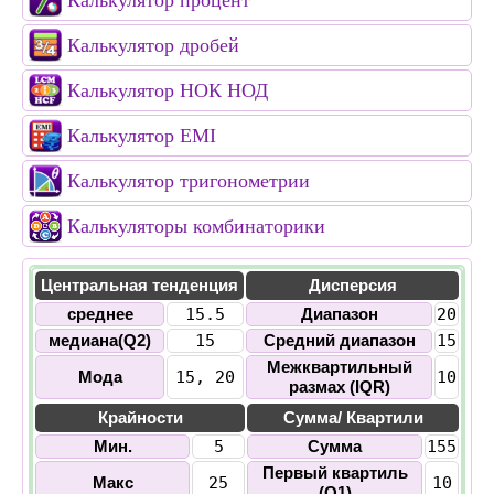
Калькулятор процент
Калькулятор дробей
Калькулятор НОК НОД
Калькулятор EMI
Калькулятор тригонометрии
Калькуляторы комбинаторики
Центральная тенденция
Дисперсия
среднее
15.5
Диапазон
20
медиана(Q2)
15
Средний диапазон
15
Межквартильный
Mода
15, 20
10
размах (IQR)
Крайности
Сумма/ Квартили
Мин.
5
Сумма
155
Первый квартиль
Макс
25
10
(Q1)