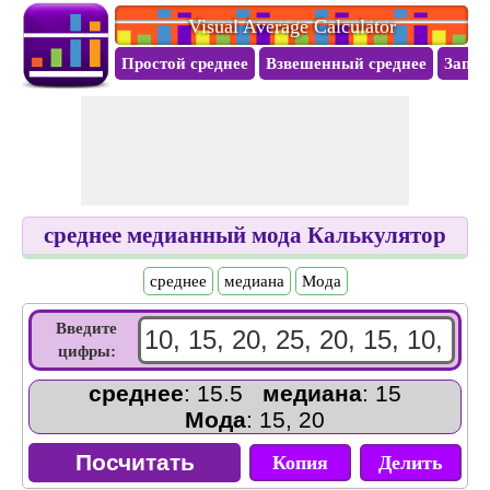
Visual Average Calculator
Простой среднее
Взвешенный среднее
Запас
среднее медианный мода Калькулятор
среднее
медиана
Mода
Введите
цифры:
среднее
: 15.5
медиана
: 15
Mода
: 15, 20
Копия
Делить