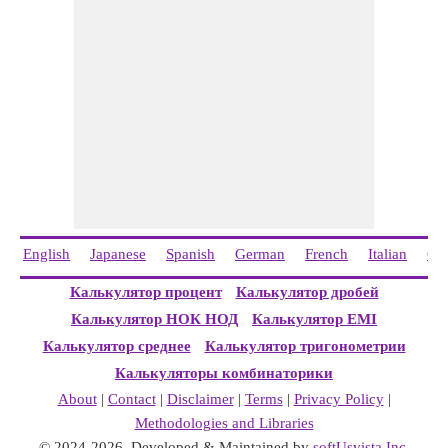
16,5
Мода: Мода равна 12, 15, 18 и 20, поскольку все они
встречаются дважды, что делает набор данных
мультимодальным.
English
Japanese
Spanish
German
French
Italian
Ch
Калькулятор процент
Калькулятор дробей
Калькулятор НОК НОД
Калькулятор EMI
Калькулятор среднее
Калькулятор тригонометрии
Калькуляторы комбинаторики
About
|
Contact
|
Disclaimer
|
Terms
|
Privacy Policy
|
Methodologies and Libraries
© 2024-2026. Developed & Maintained by
softUsvista Inc
.