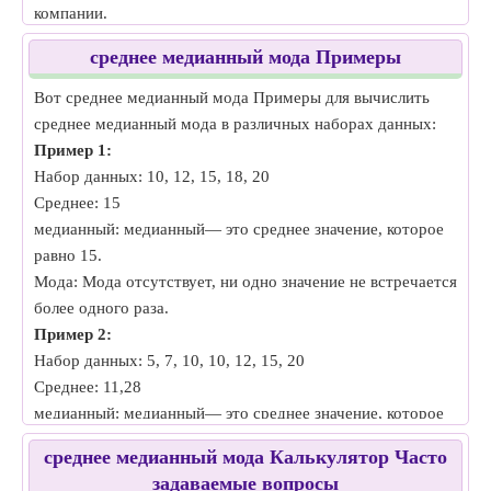
компании.
медианный: средний уровень дохода, когда все доходы
среднее медианный мода Примеры
отсортированы.
Мода: наиболее распространенный уровень ежемесячного
Вот среднее медианный мода Примеры для вычислить
дохода среди сотрудников.
среднее медианный мода в различных наборах данных:
•
Температурные данные:
Пример 1:
Среднее: средняя температура за месяц в городе.
Набор данных: 10, 12, 15, 18, 20
медианный: средняя температура, когда температуры
Среднее: 15
расположены в порядке возрастания.
медианный: медианный— это среднее значение, которое
Мода: наиболее распространенная температура,
равно 15.
зарегистрированная в течение месяца.
Мода: Мода отсутствует, ни одно значение не встречается
•
Ответы на опрос:
более одного раза.
Среднее: средняя оценка, данная респондентами в опросе
Пример 2:
об удовлетворенности клиентов.
Набор данных: 5, 7, 10, 10, 12, 15, 20
медианный: Средний ответ, когда все ответы
Среднее: 11,28
расположены по порядку.
медианный: медианный— это среднее значение, которое
Мода: наиболее частый ответ или оценка, данная
равно 10.
среднее медианный мода Калькулятор Часто
респондентами.
Мода: Мода равна 10, поскольку она встречается дважды,
задаваемые вопросы
•
Возраст населения: