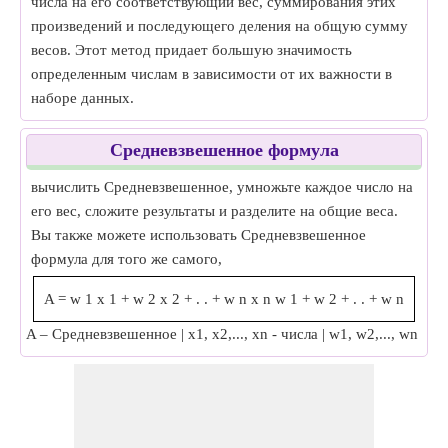
числа на его соответствующий вес, суммирования этих
произведений и последующего деления на общую сумму
весов. Этот метод придает большую значимость
определенным числам в зависимости от их важности в
наборе данных.
Средневзвешенное формула
вычислить Средневзвешенное, умножьте каждое число на
его вес, сложите результаты и разделите на общие веса.
Вы также можете использовать Средневзвешенное
формула для того же самого,
A
=
w
1
x
1
+
w
2
x
2
+
.
.
+
w
n
x
n
w
1
+
w
2
+
.
.
+
w
n
A – Средневзвешенное | x1, x2,..., xn - числа | w1, w2,..., wn - ве