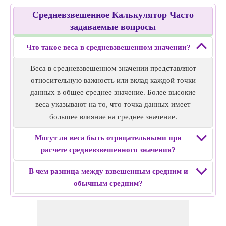
Пример 3: средняя дневная температура
Средневзвешенное Калькулятор Часто
Данные: 70°F, 75°F, 68°F, 72°F, 74°F
задаваемые вопросы
Веса: 1, 2, 3, 4, 5
Средневзвешенное значение: 72,13 °F
Что такое веса в средневзвешенном значении?
Пример 4: Средние еженедельные расходы
Данные: 50 часы, 60 часы, 45 часы, 70 часы, 55 часы, 65
Веса в средневзвешенном значении представляют
часы, 40 часы
относительную важность или вклад каждой точки
Веса: 2, 3, 1, 4, 5, 2, 3
данных в общее среднее значение. Более высокие
Средневзвешенное значение: 56,5 часы
веса указывают на то, что точка данных имеет
Пример 5: Средний рост студентов
большее влияние на среднее значение.
Данные: 150 см, 160 см, 155 см, 165 см, 170 см
Могут ли веса быть отрицательными при
Веса: 1, 2, 3, 4, 5
расчете средневзвешенного значения?
Средневзвешенное значение: 163 см
В чем разница между взвешенным средним и
обычным средним?