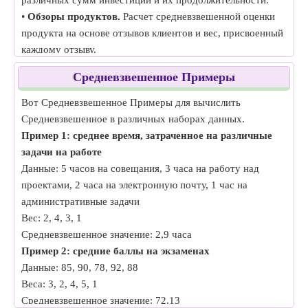
различных сумм инвестиций и их продолжительности.
•
Обзоры продуктов.
Расчет средневзвешенной оценки
продукта на основе отзывов клиентов и вес, присвоенный
каждому отзыву.
•
Результаты экзаменов.
Расчет средневзвешенного
Средневзвешенное Примеры
балла учащегося по нескольким экзаменам с разными
значениями баллов.
Вот Средневзвешенное Примеры для вычислить
Средневзвешенное в различных наборах данных.
Пример 1: среднее время, затраченное на различные
задачи на работе
Данные: 5 часов на совещания, 3 часа на работу над
проектами, 2 часа на электронную почту, 1 час на
административные задачи
Вес: 2, 4, 3, 1
Средневзвешенное значение: 2,9 часа
Пример 2: средние баллы на экзаменах
Данные: 85, 90, 78, 92, 88
Веса: 3, 2, 4, 5, 1
Средневзвешенное значение: 72,13