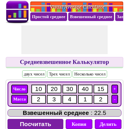
Visual Average Calculator
Простой среднее
Взвешенный среднее
Запас
Средневзвешенное Калькулятор
двух чисел
Трех чисел
Несколько чисел
Число
+
Масса
-
Взвешенный среднее
: 22.5
Копия
Делить