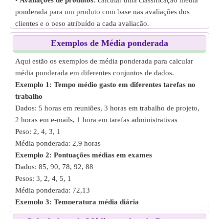
•
Avaliações de produtos:
calcular uma classificação média
ponderada para um produto com base nas avaliações dos
clientes e o peso atribuído a cada avaliação.
•
Pontuações dos exames:
cálculo da pontuação média
Exemplos de Média ponderada
ponderada de um aluno em vários exames com diferentes
valores de pontuação.
Aqui estão os exemplos de média ponderada para calcular
média ponderada em diferentes conjuntos de dados.
Exemplo 1: Tempo médio gasto em diferentes tarefas no
trabalho
Dados: 5 horas em reuniões, 3 horas em trabalho de projeto,
2 horas em e-mails, 1 hora em tarefas administrativas
Peso: 2, 4, 3, 1
Média ponderada: 2,9 horas
Exemplo 2: Pontuações médias em exames
Dados: 85, 90, 78, 92, 88
Pesos: 3, 2, 4, 5, 1
Média ponderada: 72,13
Exemplo 3: Temperatura média diária
Dados: 70 °F, 75 °F, 68 °F, 72 °F, 74 °F