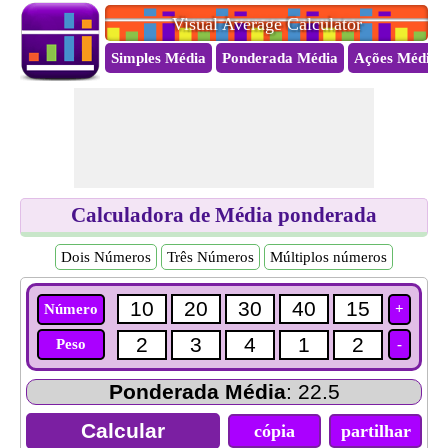
Visual Average Calculator
Simples Média
Ponderada Média
Ações Média
Calculadora de Média ponderada
Dois Números
Três Números
Múltiplos números
Número
+
Peso
-
Ponderada Média
: 22.5
cópia
partilhar