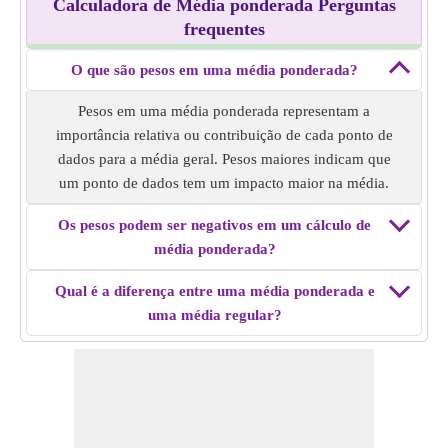
Calculadora de Média ponderada Perguntas
Pesos: 1, 2, 3, 4, 5
frequentes
Média ponderada: 72,13°F
Exemplo 4: Gastos semanais médios
O que são pesos em uma média ponderada?
Dados: 50 horas, 60 horas, 45 horas, 70 horas, 55 horas, 65
horas, 40 horas
Pesos em uma média ponderada representam a
Pesos: 2, 3, 1, 4, 5, 2, 3
importância relativa ou contribuição de cada ponto de
Média ponderada: 56,5 horas
dados para a média geral. Pesos maiores indicam que
Exemplo 5: Altura média dos alunos
um ponto de dados tem um impacto maior na média.
Dados: 150 cm, 160 cm, 155 cm, 165 cm, 170 cm
Os pesos podem ser negativos em um cálculo de
Pesos: 1, 2, 3, 4, 5
média ponderada?
Média ponderada: 163 cm
Qual é a diferença entre uma média ponderada e
uma média regular?