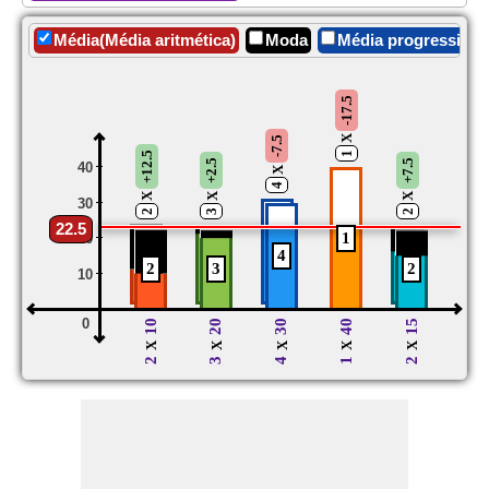
Média(Média aritmética)
Moda
Média progressiva
-17.5
X
-7.5
+12.5
1
+2.5
+7.5
40
X
4
X
X
X
30
2
3
2
22.5
1
20
4
2
3
2
10
0
10
20
30
40
15
X
X
X
X
X
2
3
4
1
2