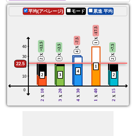
平均(アベレージ)
モード
累進 平均
-17.5
X
-7.5
+12.5
1
+2.5
+7.5
40
X
4
X
X
X
30
2
3
2
22.5
1
20
4
2
3
2
10
0
10
20
30
40
15
X
X
X
X
X
2
3
4
1
2