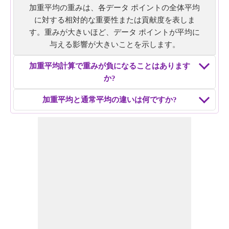
時間、40時間
加重平均の重みは、各データ ポイントの全体平均
重み: 2、3、1、4、5、2、3
に対する相対的な重要性または貢献度を表しま
加重平均: 56.5時間
す。重みが大きいほど、データ ポイントが平均に
例 5: 生徒の平均身長
与える影響が大きいことを示します。
データ: 150 cm、160 cm、155 cm、165 cm、170 cm
加重平均計算で重みが負になることはあります
重み: 1、2、3、4、5
か?
加重平均: 163 cm
加重平均と通常平均の違いは何ですか?