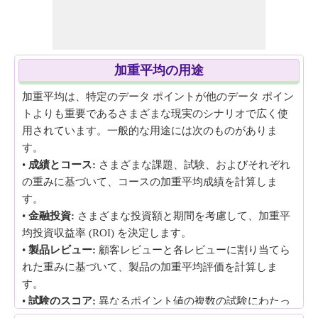
加重平均の用途
加重平均は、特定のデータ ポイントが他のデータ ポイン
トよりも重要であるさまざまな現実のシナリオで広く使
用されています。一般的な用途には次のものがありま
す。
•
成績とコース:
さまざまな課題、試験、およびそれぞれ
の重みに基づいて、コースの加重平均成績を計算しま
す。
•
金融投資:
さまざまな投資額と期間を考慮して、加重平
均投資収益率 (ROI) を決定します。
•
製品レビュー:
顧客レビューと各レビューに割り当てら
れた重みに基づいて、製品の加重平均評価を計算しま
す。
•
試験のスコア:
異なるポイント値の複数の試験にわたっ