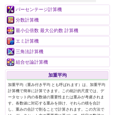
パーセンテージ計算機
分数計算機
最小公倍数 最大公約数 計算機
エミ計算機
三角法計算機
組合せ論計算機
加重平均
加重平均（重み付き平均 とも呼ばれます）は、加重平均
計算機で簡単に計算できます。この統計的尺度では、デ
ータセット内の各数値の重要性または重みが考慮されま
す。各数値に対応する重みを掛け、それらの積を合計
し、重みの合計で割ることで計算されます。この方法で