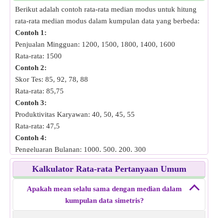
•
Pendidikan:
Berikut adalah contoh rata-rata median modus untuk hitung
Ini membantu dalam menilai kinerja siswa, menganalisis skor
rata-rata median modus dalam kumpulan data yang berbeda:
tes, dan mengidentifikasi kesenjangan pembelajaran, yang
Contoh 1:
menguntungkan lembaga pendidikan dan pendidik.
Penjualan Mingguan: 1200, 1500, 1800, 1400, 1600
•
Riset Pasar:
Rata-rata: 1500
Mean memandu bisnis dalam memahami preferensi
Contoh 2:
pelanggan, tingkat kepuasan, dan tren pasar, membentuk
Skor Tes: 85, 92, 78, 88
strategi pemasaran dan pengembangan produk.
Rata-rata: 85,75
Contoh 3:
Produktivitas Karyawan: 40, 50, 45, 55
Rata-rata: 47,5
Contoh 4:
Pengeluaran Bulanan: 1000, 500, 200, 300
Rata-rata: 500
Kalkulator Rata-rata Pertanyaan Umum
Contoh 5:
Peringkat Survei: 45, 40, 38, 42
Apakah mean selalu sama dengan median dalam
Rata-rata: 41,25
kumpulan data simetris?