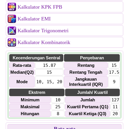
Kalkulator KPK FPB
Kalkulator EMI
Kalkulator Trigonometri
Kalkulator Kombinatorik
Kecenderungan Sentral
Penyebaran
Rata-rata
15.87
Rentang
15
Median(Q2)
15
Rentang Tengah
17.5
Jangkauan
Mode
10, 15, 20
9
Interkuartil (IQR)
Ekstrem
Jumlah/ Kuartil
Minimum
10
Jumlah
127
Maksimal
25
Kuartil Pertama (Q1)
11
Hitungan
8
Kuartil Ketiga (Q3)
20
Rata-rata