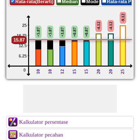
Rata-rata(Berarti)
Median
Mode
Rata-rata Progr
-9.12
-4.12
-4.12
25
+5.87
+5.87
+3.87
+0.87
+0.87
18.75
15.87
12.5
6.25
0
10
10
12
15
15
20
20
25
Kalkulator persentase
Kalkulator pecahan