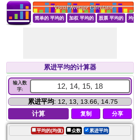
Visual Average Calculator
简单的 平均的
加权 平均的
股票 平均的
均值
累进平均的计算器
输入数
字:
累进平均
: 12, 13, 13.66, 14.75
复制
分享
平均的(均值)
众数
累进平均