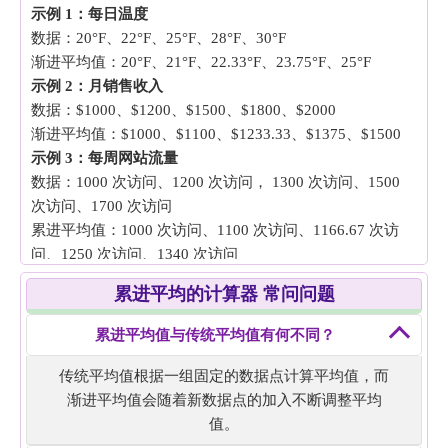
速公路上的交通流量和拥堵模式。通过跟踪一段时间内的
示例 1：每日温度
平均车速或交通量，他们可以优化交通管理策略和基础设
数据：20°F、22°F、25°F、28°F、30°F
施规划。
渐进平均值：20°F、21°F、22.33°F、23.75°F、25°F
•
医疗监测：
示例 2：月销售收入
在医疗保健领域，渐进平均值用于监测患者的健康指标，
数据：$1000、$1200、$1500、$1800、$2000
如血压、心率或血糖水平。它可以帮助医疗保健专业人员
渐进平均值：$1000、$1100、$1233.33、$1375、$1500
跟踪趋势、识别异常并相应地调整治疗计划。
示例 3：每周网站流量
数据：1000 次访问、1200 次访问， 1300 次访问、1500
次访问、1700 次访问
累进平均值：1000 次访问、1100 次访问、1166.67 次访
问、1250 次访问、1340 次访问
示例 4：每日步数
累进平均的计算器 常问问题
数据：5000 步、5200 步、5400 步、5600 步、5800 步
累进平均值：5000 步、5100 步、5200 步、5300 步、5400
累进平均值与传统平均值有何不同？
步
示例 5：每月用电量
传统平均值根据一组固定的数据点计算平均值，而
数据：200 千瓦时、180 千瓦时、220 千瓦时、240 千瓦
渐进平均值会随着新数据点的加入不断调整平均
时、210 千瓦时
值。
累进平均值：200千瓦时、190 千瓦时、200 千瓦时、210