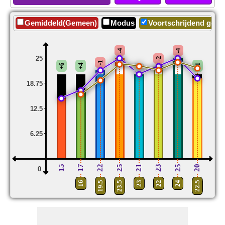
Gemiddeld(Gemeen)
Modus
Voortschrijdend gemi
-4
-4
25
-2
-1
+6
+4
+1
0
18.75
12.5
6.25
15
17
22
25
21
23
25
20
0
16
19.5
23.5
23
22
24
22.5