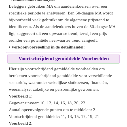
Beleggers gebruiken MA om aandelenkoersen over een
specifieke periode te analyseren. Een 50-daagse MA wordt
bijvoorbeeld vaak gebruikt om de algemene prijstrend te
identificeren. Als de aandelenkoers boven de 50-daagse MA
ligt, suggereert dit een opwaartse trend, terwijl een prijs
eronder een potentiële neerwaartse trend aangeeft.
•
Verkoopvoorspelling in de detailhandel:
Detailhandelaren gebruiken MA om verkooptrends te
Voortschrijdend gemiddelde Voorbeelden
voorspellen door historische verkoopgegevens te analyseren.
Een 3-maands MA kan bijvoorbeeld helpen bij het
Hier zijn voortschrijdend gemiddelde voorbeelden om
identificeren van seizoensgebonden patronen, zoals
berekenen voortschrijdend gemiddelde voor verschillende
verhoogde verkopen tijdens feestdagen of zomermaanden,
scenario's, waaronder wekelijkse slotkoersen, financiën,
wat helpt bij voorraadbeheer en marketingstrategieën.
weeranalyse, zakelijke en persoonlijke gewoonten.
•
Weersvoorspelling:
Voorbeeld 1:
Meteorologen gebruiken MA om weerpatronen te
Gegevensinvoer: 10, 12, 14, 16, 18, 20, 22
voorspellen. Door dagelijkse temperatuurschommelingen te
Aantal opeenvolgende punten om te middelen: 2
analyseren met een voortschrijdend gemiddelde, kunnen ze
Voortschrijdend gemiddelde: 11, 13, 15, 17, 19, 21
langetermijntrends identificeren, zoals opwarmingstrends
Voorbeeld 2: