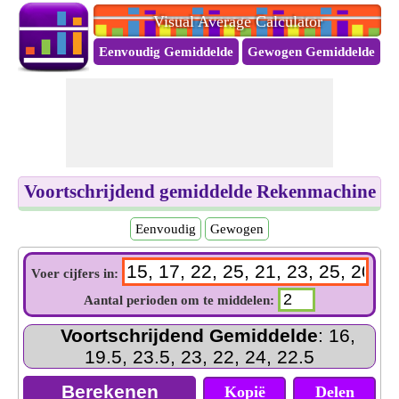
Visual Average Calculator
Eenvoudig Gemiddelde
Gewogen Gemiddelde
V
Voortschrijdend gemiddelde Rekenmachine
Eenvoudig
Gewogen
Voer cijfers in:
Aantal perioden om te middelen:
Voortschrijdend Gemiddelde
: 16,
19.5, 23.5, 23, 22, 24, 22.5
Kopië
Delen