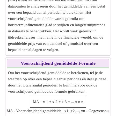
(MA) is een statistische maatstaf die wordt gebruikt om
datapunten te analyseren door het gemiddelde van een getal
over een bepaald aantal perioden te berekenen. Het
voortschrijdend gemiddelde wordt gebruikt om
kortetermijnfluctuaties glad te strijken en langetermijntrends
in datasets te benadrukken. Het wordt vaak gebruikt in
tijdreeksanalyses, met name in de financiële wereld, om de
gemiddelde prijs van een aandeel of grondstof over een
bepaald aantal dagen te volgen.
Voortschrijdend gemiddelde Formule
Om het voortschrijdend gemiddelde te berekenen, tel je de
waarden op over een bepaald aantal periodes en deel je deze
door het totale aantal periodes. Je kunt hiervoor ook de
voortschrijdend gemiddelde formule gebruiken,
MA
=
x
1
+
x
2
+
x
3
+
...
x
n
n
MA - Voortschrijdend gemiddelde | x1, x2,..., xn - Gegevenspunt in 