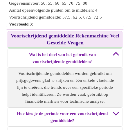
over meerdere weken, wat cruciaal kan zijn voor
Gegevensinvoer: 50, 55, 60, 65, 70, 75, 80
weersvoorspellingen en klimaatstudies.
Aantal opeenvolgende punten om te middelen: 4
•
Verkeersanalyse in transport:
Voortschrijdend gemiddelde: 57,5, 62,5, 67,5, 72,5
Transportbedrijven gebruiken MA om de verkeersstroom in
Voorbeeld 3:
de loop van de tijd te analyseren. Door het gemiddelde te
Gegevensinvoer: 5, 8, 11, 14, 17, 20, 23
Voortschrijdend gemiddelde Rekenmachine Veel
nemen van dagelijkse verkeersvolumes over een specifieke
Aantal opeenvolgende punten om te middelen: 3
Gestelde Vragen
periode, zoals een maand of kwartaal, kunnen ze
Voortschrijdend gemiddelde: 8, 11, 14, 17, 20
verkeerspatronen, piekuren identificeren en
Voorbeeld 4:
Wat is het doel van het gebruik van
dienovereenkomstig infrastructuurverbeteringen of
Gegevensinvoer: 100, 120, 140, 160, 180, 200, 220
voortschrijdende gemiddelden?
verkeersbeheerstrategieën plannen.
Aantal opeenvolgende punten om te middelen: 5
•
Energieverbruiksmonitoring:
Voortschrijdend gemiddelde: 140, 160, 180
Voortschrijdende gemiddelden worden gebruikt om
Energiebedrijven gebruiken MA om
Voorbeeld 5:
prijsgegevens glad te strijken en één enkele vloeiende
energieverbruikspatronen te monitoren. Door een
Gegevensinvoer: 1, 3, 5, 7, 9, 11, 13
lijn te creëren, die trends over een specifieke periode
voortschrijdend gemiddelde van het dagelijkse of
Aantal opeenvolgende punten om te middelen: 3
helpt identificeren. Ze worden vaak gebruikt op
maandelijkse energieverbruik te berekenen, kunnen ze trends
Voortschrijdend gemiddelde: 3, 5, 7, 9, 11
financiële markten voor technische analyse.
identificeren, afwijkingen detecteren en de energiedistributie
en resourceplanning optimaliseren.
Hoe kies je de periode voor een voortschrijdend
gemiddelde?