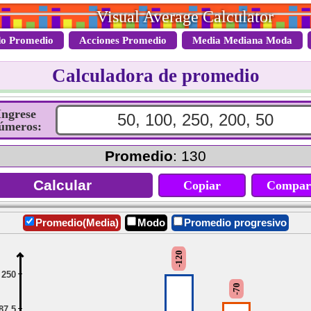
Visual Average Calculator
o Promedio
Acciones Promedio
Media Mediana Moda
Calculadora de promedio
Ingrese
úmeros:
Promedio
: 130
Copiar
Compar
Promedio(Media)
Modo
Promedio progresivo
-120
250
-70
87.5