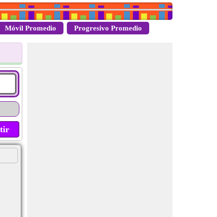
Móvil Promedio
Progresivo Promedio
tir