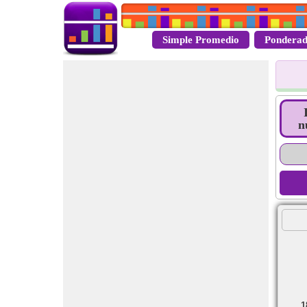
Simple Promedio
Ponderad
n
1