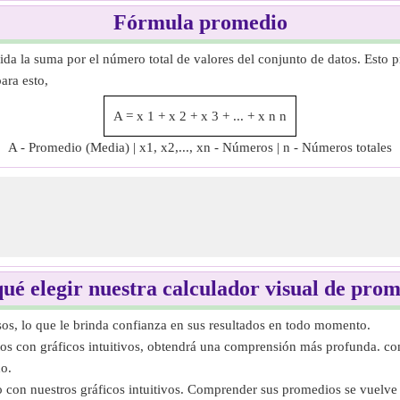
Fórmula promedio
ida la suma por el número total de valores del conjunto de datos. Esto p
ara esto,
A
=
x
1
+
x
2
+
x
3
+
...
+
x
n
n
A - Promedio (Media) | x1, x2,..., xn - Números | n - Números totales
ué elegir nuestra calculador visual de pro
sos, lo que le brinda confianza en sus resultados en todo momento.
atos con gráficos intuitivos, obtendrá una comprensión más profunda. c
o.
zo con nuestros gráficos intuitivos. Comprender sus promedios se vuelve