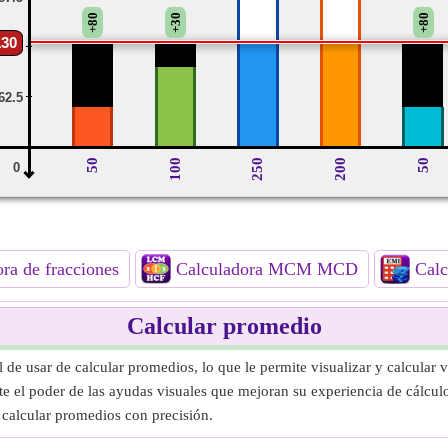
+80
+30
+80
130
125
62.5
50
100
250
200
50
0
ra de fracciones
Calculadora MCM MCD
Cal
Calcular promedio
de usar de calcular promedios, lo que le permite visualizar y calcular v
te el poder de las ayudas visuales que mejoran su experiencia de cálcul
calcular promedios con precisión.