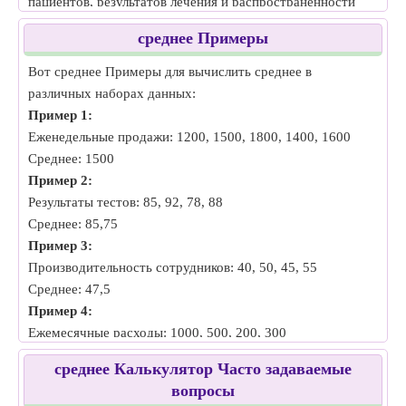
пациентов, результатов лечения и распространенности
заболеваний, помогая специалистам здравоохранения
среднее Примеры
контролировать здоровье населения.
•
Образование:
Вот среднее Примеры для вычислить среднее в
Оно помогает в оценке успеваемости учащихся, анализе
различных наборах данных:
результатов тестов и выявлении пробелов в обучении,
Пример 1:
принося пользу образовательным учреждениям и
Еженедельные продажи: 1200, 1500, 1800, 1400, 1600
преподавателям.
Среднее: 1500
•
Исследования рынка:
Пример 2:
Среднее значение помогает компаниям понимать
Результаты тестов: 85, 92, 78, 88
предпочтения клиентов, уровни удовлетворенности и
Среднее: 85,75
рыночные тенденции, формируя маркетинговые
Пример 3:
стратегии и разработку продуктов.
Производительность сотрудников: 40, 50, 45, 55
Среднее: 47,5
Пример 4:
Ежемесячные расходы: 1000, 500, 200, 300
Среднее: 500
среднее Калькулятор Часто задаваемые
Пример 5:
вопросы
Опрос Рейтинги: 45, 40, 38, 42