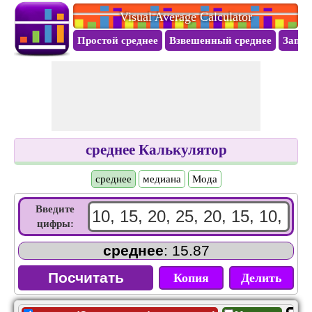
Visual Average Calculator
Простой среднее
Взвешенный среднее
Запас
среднее Калькулятор
среднее
медиана
Mода
Введите
цифры:
среднее
: 15.87
Копия
Делить