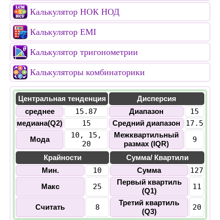
Калькулятор НОК НОД
Калькулятор EMI
Калькулятор тригонометрии
Калькуляторы комбинаторики
Центральная тенденция
Дисперсия
среднее
15.87
Диапазон
15
медиана(Q2)
15
Средний диапазон
17.5
10, 15,
Межквартильный
Mода
9
20
размах (IQR)
Крайности
Сумма/ Квартили
Мин.
10
Сумма
127
Первый квартиль
Макс
25
11
(Q1)
Третий квартиль
Считать
8
20
(Q3)